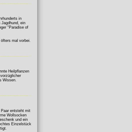
hrhunderts in
n Jagdhund, ein
nger "Paradise of
 öfters mal vorbei.
nnte Heilpflanzen
vorzüglicher
s Wissen.
Paar entsteht mit
arme Wollsocken
Geschenk und ein
 echtes Einzelstück
igt.