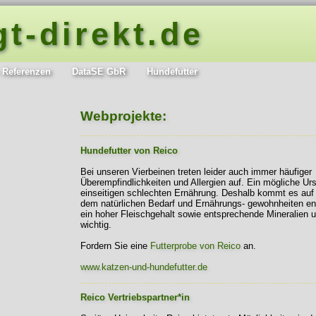
gt-direkt.de
 Referenzen
DataSE GbR
Hundefutter
Webprojekte:
Hundefutter von
Reico
Bei unseren Vierbeinen treten leider auch immer häufiger
Überempfindlichkeiten und Allergien auf. Ein mögliche Urs
einseitigen schlechten Ernährung. Deshalb kommt es auf 
dem natürlichen Bedarf und Ernährungs- gewohnheiten ent
ein hoher Fleischgehalt sowie entsprechende Mineralien 
wichtig.
Fordern Sie eine
Futterprobe von Reico
an.
www.katzen-und-hundefutter.de
Reico Vertriebspartner*in