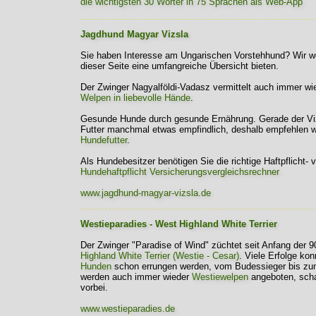
die wichtigsten 30 Wörter in 75 Sprachen als Web-App
Jagdhund Magyar Vizsla
Sie haben Interesse am Ungarischen Vorstehhund? Wir wo
dieser Seite eine umfangreiche Übersicht bieten.
Der Zwinger Nagyalföldi-Vadasz vermittelt auch immer w
Welpen in liebevolle Hände
.
Gesunde Hunde durch gesunde Ernährung. Gerade der Viz
Futter manchmal etwas empfindlich, deshalb empfehlen 
Hundefutter
.
Als Hundebesitzer benötigen Sie die richtige Haftpflicht-
Hundehaftpflicht Versicherungsvergleichsrechner
www.jagdhund-magyar-vizsla.de
Westieparadies - West Highland White Terrier
Der Zwinger "Paradise of Wind" züchtet seit Anfang der 
Highland White Terrier (Westie - Cesar)
. Viele Erfolge ko
Hunden
schon errungen werden, vom Budessieger bis zu
werden auch immer wieder
Westiewelpen
angeboten, scha
vorbei.
www.westieparadies.de