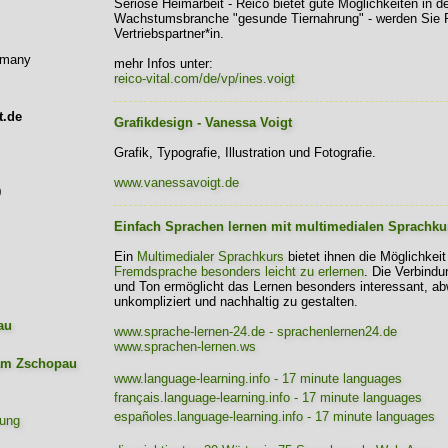
Seriöse Heimarbeit - Reico bietet gute Möglichkeiten in d
Wachstumsbranche "gesunde Tiernahrung" - werden Sie 
Vertriebspartner*in.
rmany
mehr Infos unter:
reico-vital.com/de/vp/ines.voigt
t.de
Grafikdesign - Vanessa Voigt
Grafik, Typografie, Illustration und Fotografie.
www.vanessavoigt.de
9
Einfach Sprachen lernen mit multimedialen Sprachku
Ein
Multimedialer Sprachkurs
bietet ihnen die Möglichkeit
Fremdsprache besonders leicht zu erlernen
. Die Verbindu
und Ton ermöglicht das Lernen besonders interessant, a
unkompliziert und nachhaltig zu gestalten.
au
www.sprache-lernen-24.de - sprachenlernen24.de
www.sprachen-lernen.ws
www.language-learning.info - 17 minute languages
français.language-learning.info - 17 minute languages
españoles.language-learning.info - 17 minute languages
rung