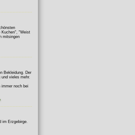
schönsten
e Kuchen", "Weist
ch mitsingen
on Bekleidung. Der
 und vieles mehr.
n immer noch bei
e
 im Erzgebirge.