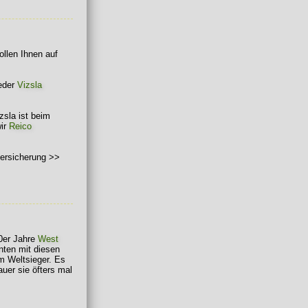
llen Ihnen auf
ieder
Vizsla
sla ist beim
wir
Reico
 versicherung >>
90er Jahre
West
nnten mit diesen
m Weltsieger. Es
uer sie öfters mal