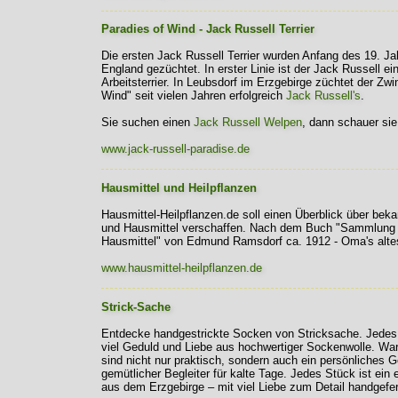
Paradies of Wind - Jack Russell Terrier
Die ersten Jack Russell Terrier wurden Anfang des 19. Ja
England gezüchtet. In erster Linie ist der Jack Russell ei
Arbeitsterrier. In Leubsdorf im Erzgebirge züchtet der Zwi
Wind" seit vielen Jahren erfolgreich
Jack Russell's
.
Sie suchen einen
Jack Russell Welpen
, dann schauer sie
www.jack-russell-paradise.de
Hausmittel und Heilpflanzen
Hausmittel-Heilpflanzen.de soll einen Überblick über beka
und Hausmittel verschaffen. Nach dem Buch "Sammlung 
Hausmittel" von Edmund Ramsdorf ca. 1912 - Oma's alte
www.hausmittel-heilpflanzen.de
Strick-Sache
Entdecke handgestrickte Socken von Stricksache. Jedes 
viel Geduld und Liebe aus hochwertiger Sockenwolle. W
sind nicht nur praktisch, sondern auch ein persönliches 
gemütlicher Begleiter für kalte Tage. Jedes Stück ist ein
aus dem Erzgebirge – mit viel Liebe zum Detail handgefert