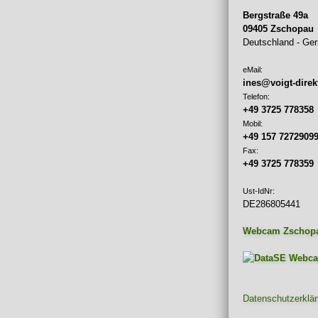
Bergstraße 49a
09405 Zschopau
Deutschland - Ge
eMail:
ines@voigt-direk
Telefon:
+49 3725 778358
Mobil:
+49 157 7272909
Fax:
+49 3725 778359
Ust-IdNr:
DE286805441
Webcam Zschop
Datenschutzerklä