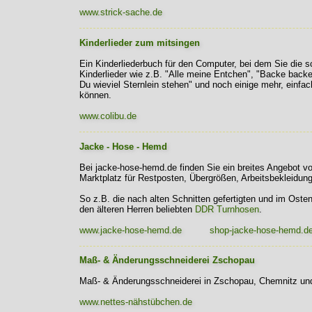
www.strick-sache.de
Kinderlieder zum mitsingen
Ein Kinderliederbuch für den Computer, bei dem Sie die 
Kinderlieder wie z.B. "Alle meine Entchen", "Backe back
Du wieviel Sternlein stehen" und noch einige mehr, einfa
können.
www.colibu.de
Jacke - Hose - Hemd
Bei jacke-hose-hemd.de finden Sie ein breites Angebot v
Marktplatz für Restposten, Übergrößen, Arbeitsbekleidung
So z.B. die nach alten Schnitten gefertigten und im Oste
den älteren Herren beliebten
DDR Turnhosen
.
www.jacke-hose-hemd.de
shop-jacke-hose-hemd.d
Maß- & Änderungsschneiderei Zschopau
Maß- & Änderungsschneiderei in Zschopau, Chemnitz und
www.nettes-nähstübchen.de