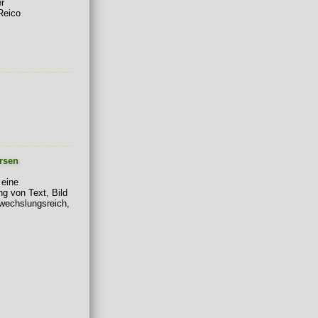
er
Reico
rsen
 eine
ng von Text, Bild
bwechslungsreich,